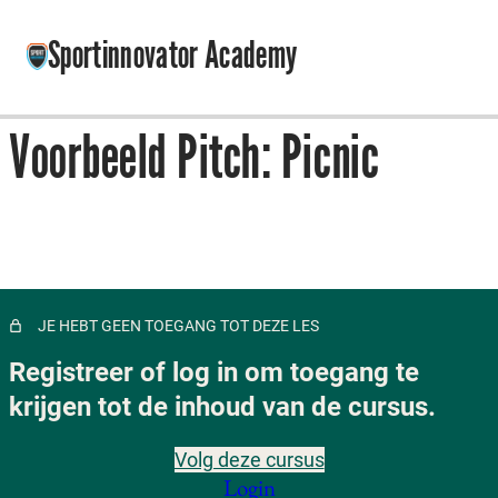
Sportinnovator Academy
Voorbeeld Pitch: Picnic
Introductie
4 lessen
1. Introductie Van De Methodes
1 les
2. Uitwerken Idee Tot Business Model
13 lessen
JE HEBT GEEN TOEGANG TOT DEZE LES
3. Ontwerpen Meerdere Business Model Varianten
Registreer of log in om toegang te
6 lessen
4. Testen Van Je Business Model
krijgen tot de inhoud van de cursus.
Introductie module 4 | Business model stress-testen
Volg deze cursus
Login
Stress-test wenselijkheid