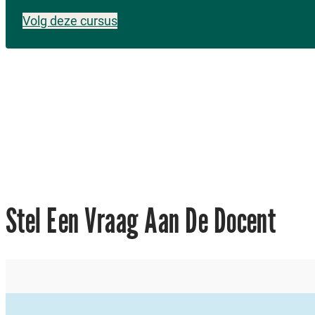
Volg deze cursus
Vo
Vol
rig
gen
e
de
Stel Een Vraag Aan De Docent