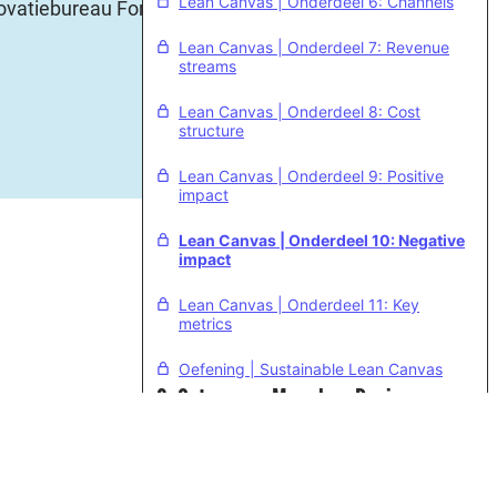
Lean Canvas | Onderdeel 6: Channels
ovatiebureau Forty
Lean Canvas | Onderdeel 7: Revenue
streams
Lean Canvas | Onderdeel 8: Cost
structure
Lean Canvas | Onderdeel 9: Positive
impact
Lean Canvas | Onderdeel 10: Negative
impact
Lean Canvas | Onderdeel 11: Key
metrics
Oefening | Sustainable Lean Canvas
3. Ontwerpen Meerdere Business
Model Varianten
6 lessen
4. Testen Van Je Business Model