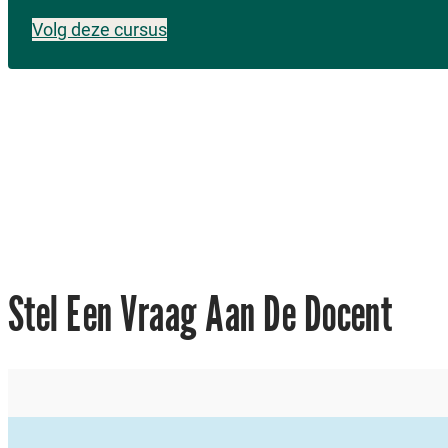
Volg deze cursus
Vo
Vol
rig
gen
e
de
Stel Een Vraag Aan De Docent