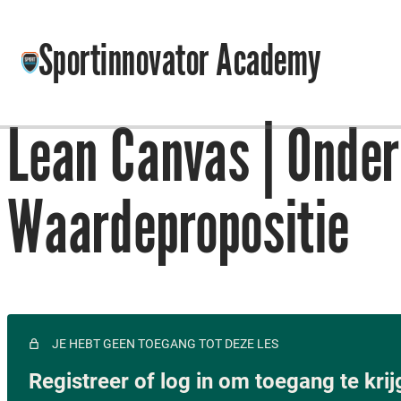
Sportinnovator Academy
Lean Canvas | Onder
Waardepropositie
JE HEBT GEEN TOEGANG TOT DEZE LES
Registreer of log in om toegang te kri