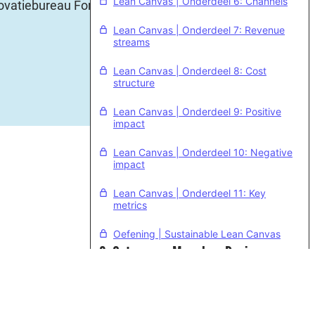
Lean Canvas | Onderdeel 6: Channels
ovatiebureau Forty
Lean Canvas | Onderdeel 7: Revenue
streams
Lean Canvas | Onderdeel 8: Cost
structure
Lean Canvas | Onderdeel 9: Positive
impact
Lean Canvas | Onderdeel 10: Negative
impact
Lean Canvas | Onderdeel 11: Key
metrics
Oefening | Sustainable Lean Canvas
3. Ontwerpen Meerdere Business
Model Varianten
6 lessen
4. Testen Van Je Business Model