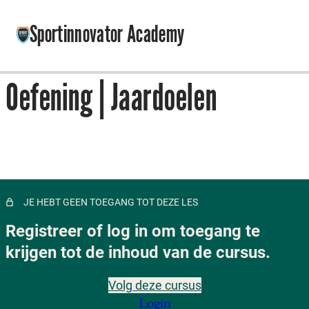
Sportinnovator Academy
Oefening | Jaardoelen
Introductie
4 lessen
1. Introductie Van De Methodes
1 les
2. Uitwerken Idee Tot Business Model
13 lessen
JE HEBT GEEN TOEGANG TOT DEZE LES
3. Ontwerpen Meerdere Business Model Varianten
Registreer of log in om toegang te
6 lessen
4. Testen Van Je Business Model
krijgen tot de inhoud van de cursus.
Introductie module 4 | Business model stress-testen
Volg deze cursus
Login
Stress-test wenselijkheid