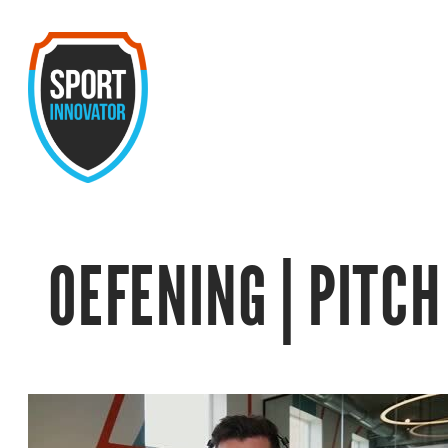
Ga
naar
de
inhoud
OEFENING | PITCH