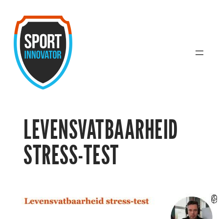
Ga
naar
de
inhoud
LEVENSVATBAARHEID
STRESS-TEST