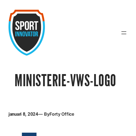
Ga
naar
de
inhoud
MINISTERIE-VWS-LOGO
januari 8, 2024
— By
Forty Office